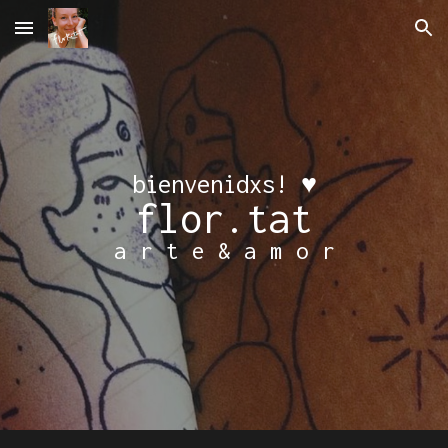
Skip to main content
Skip to navigation
bienvenidxs! ♥
flor.tat
a r t e & a m o
r